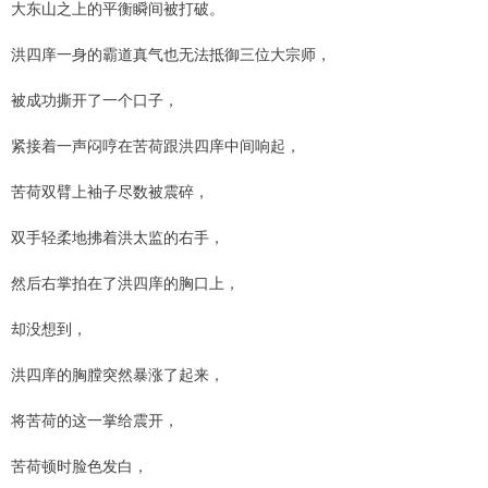
大东山之上的平衡瞬间被打破。
洪四庠一身的霸道真气也无法抵御三位大宗师，
被成功撕开了一个口子，
紧接着一声闷哼在苦荷跟洪四庠中间响起，
苦荷双臂上袖子尽数被震碎，
双手轻柔地拂着洪太监的右手，
然后右掌拍在了洪四庠的胸口上，
却没想到，
洪四庠的胸膛突然暴涨了起来，
将苦荷的这一掌给震开，
苦荷顿时脸色发白，