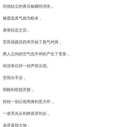
但他站立的青石板瞬间消失，
被霸道真气捻为粉末，
身形站定之后，
苦荷就跟洪四庠开始了真气对拼，
两人之间的空气也不停的产生了变形，
却没有任何一丝声音出现。
苦荷出手后，
四顾剑双指并拢，
轻轻一划让他周身剑意大作，
一道亮光从剑柄直穿剑尖，
杀意直指大地，