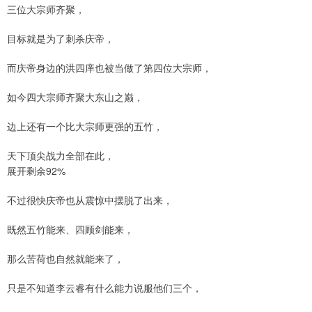
三位大宗师齐聚，
目标就是为了刺杀庆帝，
而庆帝身边的洪四庠也被当做了第四位大宗师，
如今四大宗师齐聚大东山之巅，
边上还有一个比大宗师更强的五竹，
天下顶尖战力全部在此，
展开剩余92%
不过很快庆帝也从震惊中摆脱了出来，
既然五竹能来、四顾剑能来，
那么苦荷也自然就能来了，
只是不知道李云睿有什么能力说服他们三个，