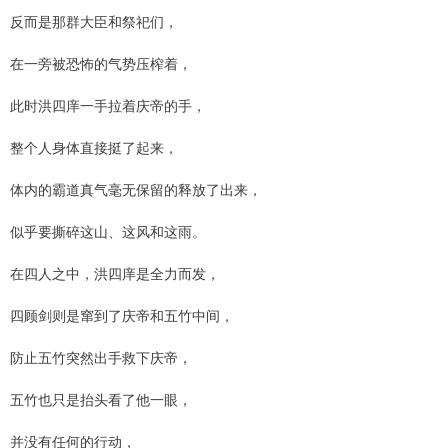
反而是那群大臣和祭祀们，
在一旁被恐怖的气势压榨着，
此时洪四庠一手拉着庆帝的手，
整个人身体直接挺了起来，
体内的霸道真气毫无保留的释放了出来，
似乎要撕碎这山、这风和这雨。
在四人之中，洪四庠是全力而发，
四顾剑则是窜到了庆帝和五竹中间，
防止五竹突然出手救下庆帝，
五竹也只是抬头看了他一眼，
并没有任何的行动，