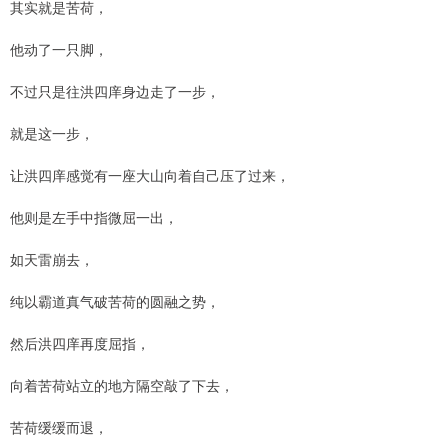
其实就是苦荷，
他动了一只脚，
不过只是往洪四庠身边走了一步，
就是这一步，
让洪四庠感觉有一座大山向着自己压了过来，
他则是左手中指微屈一出，
如天雷崩去，
纯以霸道真气破苦荷的圆融之势，
然后洪四庠再度屈指，
向着苦荷站立的地方隔空敲了下去，
苦荷缓缓而退，