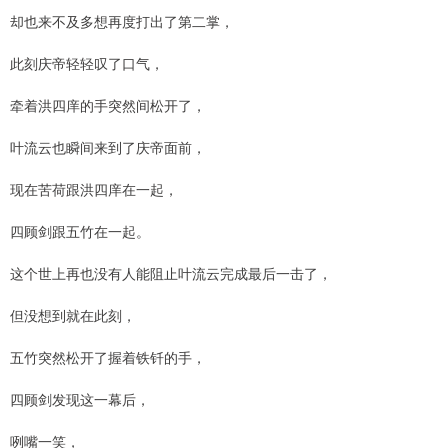
却也来不及多想再度打出了第二掌，
此刻庆帝轻轻叹了口气，
牵着洪四庠的手突然间松开了，
叶流云也瞬间来到了庆帝面前，
现在苦荷跟洪四庠在一起，
四顾剑跟五竹在一起。
这个世上再也没有人能阻止叶流云完成最后一击了，
但没想到就在此刻，
五竹突然松开了握着铁钎的手，
四顾剑发现这一幕后，
咧嘴一笑，