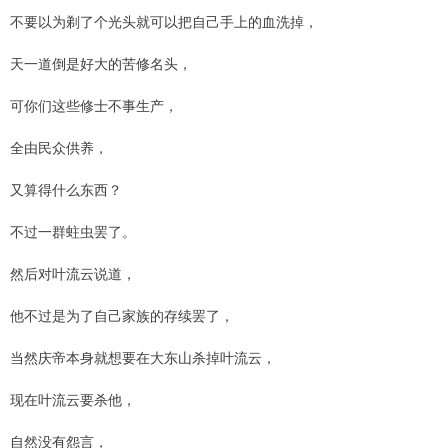
不要以为剃了个光头就可以把自己手上的血洗掉，
天一道倒是好大的苦修名头，
可你们这些修士不事生产，
全由民众供养，
又算得什么东西？
不过一群蛀虫罢了。
然后对叶流云说道，
他不过是为了自己家族的存续罢了，
当然庆帝本身就想要在大东山杀掉叶流云，
现在叶流云要杀他，
自然没有怨言，