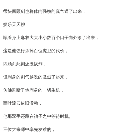
很快四顾剑也将体内强横的真气逼了出来，
娱乐天天聊
顺着身上麻衣大大小小数百个口子向外渗了出来，
这是他强行杀掉百位虎卫的代价，
四顾剑此刻还没拔剑，
但周身的剑气越发的激烈了起来，
仿佛割断了他周身的一切生机，
而叶流云依旧没动，
他那双手还藏在袖子之中等待时机。
三位大宗师中率先发难的，