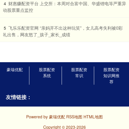
​财惠赚配资平台 上交所：本周对合富中国、华盛锂电等严重异
4
动股票重点监控
​飞乐乐配资官网 “亲妈开不出这种玩笑”，女儿高考失利被0彩
5
礼出售，网友怒了_孩子_家长_成绩
豪瑞优配
股票配资
股票配资
股票配资
系统
常识
知识网推
荐
友情链接：
Powered by
豪瑞优配
RSS地图
HTML地图
Copyright
© 2023-2026