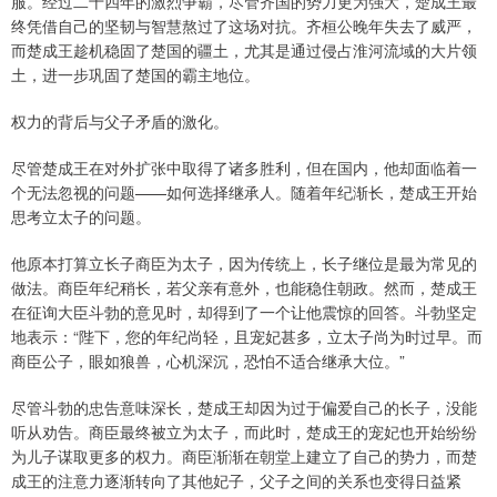
服。经过二十四年的激烈争霸，尽管齐国的势力更为强大，楚成王最
终凭借自己的坚韧与智慧熬过了这场对抗。齐桓公晚年失去了威严，
而楚成王趁机稳固了楚国的疆土，尤其是通过侵占淮河流域的大片领
土，进一步巩固了楚国的霸主地位。
权力的背后与父子矛盾的激化。
尽管楚成王在对外扩张中取得了诸多胜利，但在国内，他却面临着一
个无法忽视的问题——如何选择继承人。随着年纪渐长，楚成王开始
思考立太子的问题。
他原本打算立长子商臣为太子，因为传统上，长子继位是最为常见的
做法。商臣年纪稍长，若父亲有意外，也能稳住朝政。然而，楚成王
在征询大臣斗勃的意见时，却得到了一个让他震惊的回答。斗勃坚定
地表示：“陛下，您的年纪尚轻，且宠妃甚多，立太子尚为时过早。而
商臣公子，眼如狼兽，心机深沉，恐怕不适合继承大位。”
尽管斗勃的忠告意味深长，楚成王却因为过于偏爱自己的长子，没能
听从劝告。商臣最终被立为太子，而此时，楚成王的宠妃也开始纷纷
为儿子谋取更多的权力。商臣渐渐在朝堂上建立了自己的势力，而楚
成王的注意力逐渐转向了其他妃子，父子之间的关系也变得日益紧