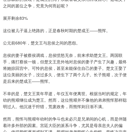
之间的篡位之争，究竟为何而起呢？
展开剩余83%
这位被儿子逼上绝路的，正是春秋时期的楚成王——熊恽。
公元前680年，楚文王与息侯之间的恩怨。
息侯的妻子被蔡侯调戏，息侯愤怒无奈，前来求助楚文王。两国联
手，痛打蔡侯一顿，但楚文王意外地对息侯的妻子产生了兴趣，最终
将她掠回宫中。可怜的息侯，甚至未能保住自己的妻子。楚文王娶了
这位美丽的女子，没过多久，便生下了两个儿子。长子熊艰，次子便
是后来的楚成王——熊恽。
不幸的是，楚文王英年早逝，年仅五年便离世。根据当时的规定，年
幼的熊艰继位成为楚王。然而，这位熊艰并不像他的弟弟熊恽那样聪
明过人。他沉迷于狩猎，荒废政务，而熊恽则日渐不满。
然而，熊恽与熊艰年幼时的争斗也未必只是兄弟间的心机，而是伴随
着许多外部的因素。宫廷大臣的派系斗争，尤其是母亲息夫人的偏
心，使得熊恽逐渐感到不满。熊艰对弟弟熊恽心生怨恨，最终决定亲