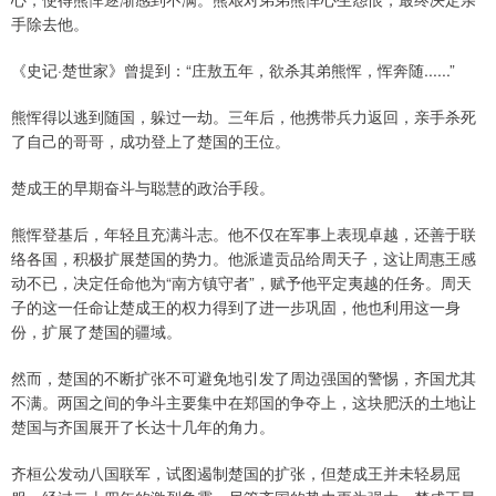
手除去他。
《史记·楚世家》曾提到：“庄敖五年，欲杀其弟熊恽，恽奔随......”
熊恽得以逃到随国，躲过一劫。三年后，他携带兵力返回，亲手杀死
了自己的哥哥，成功登上了楚国的王位。
楚成王的早期奋斗与聪慧的政治手段。
熊恽登基后，年轻且充满斗志。他不仅在军事上表现卓越，还善于联
络各国，积极扩展楚国的势力。他派遣贡品给周天子，这让周惠王感
动不已，决定任命他为“南方镇守者”，赋予他平定夷越的任务。周天
子的这一任命让楚成王的权力得到了进一步巩固，他也利用这一身
份，扩展了楚国的疆域。
然而，楚国的不断扩张不可避免地引发了周边强国的警惕，齐国尤其
不满。两国之间的争斗主要集中在郑国的争夺上，这块肥沃的土地让
楚国与齐国展开了长达十几年的角力。
齐桓公发动八国联军，试图遏制楚国的扩张，但楚成王并未轻易屈