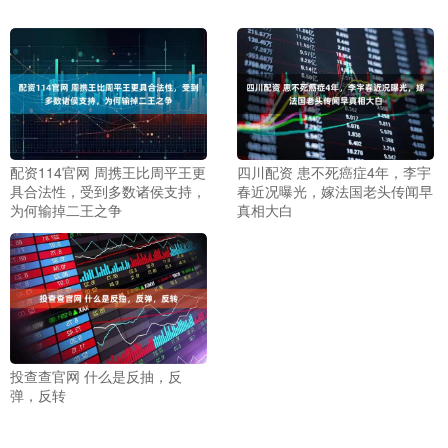
配资114官网 周携王比周平王更
四川配资 患不死癌症4年，李宇
具合法性，受到多数诸侯支持，
春近况曝光，嫁法国老头传闻早
为何输掉二王之争
真相大白
投查查官网 什么是反抽，反
弹，反转