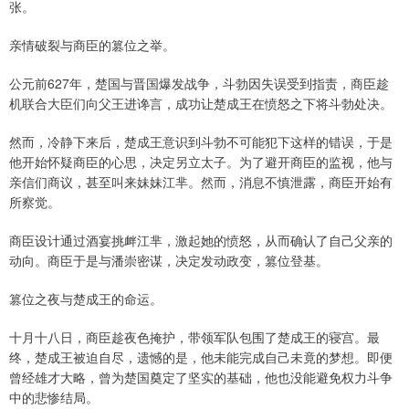
张。
亲情破裂与商臣的篡位之举。
公元前627年，楚国与晋国爆发战争，斗勃因失误受到指责，商臣趁
机联合大臣们向父王进谗言，成功让楚成王在愤怒之下将斗勃处决。
然而，冷静下来后，楚成王意识到斗勃不可能犯下这样的错误，于是
他开始怀疑商臣的心思，决定另立太子。为了避开商臣的监视，他与
亲信们商议，甚至叫来妹妹江芈。然而，消息不慎泄露，商臣开始有
所察觉。
商臣设计通过酒宴挑衅江芈，激起她的愤怒，从而确认了自己父亲的
动向。商臣于是与潘崇密谋，决定发动政变，篡位登基。
篡位之夜与楚成王的命运。
十月十八日，商臣趁夜色掩护，带领军队包围了楚成王的寝宫。最
终，楚成王被迫自尽，遗憾的是，他未能完成自己未竟的梦想。即便
曾经雄才大略，曾为楚国奠定了坚实的基础，他也没能避免权力斗争
中的悲惨结局。