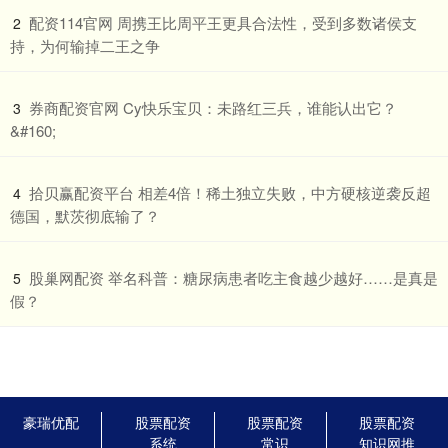
​配资114官网 周携王比周平王更具合法性，受到多数诸侯支
2
持，为何输掉二王之争
​券商配资官网 Cy快乐宝贝：未路红三兵，谁能认出它？
3
&#160;
​拾贝赢配资平台 相差4倍！稀土独立失败，中方硬核逆袭反超
4
德国，默茨彻底输了？
​股巢网配资 举名科普：糖尿病患者吃主食越少越好……是真是
5
假？
豪瑞优配
股票配资
股票配资
股票配资
系统
常识
知识网推