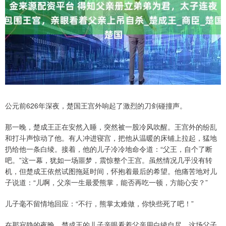
公元前626年深夜，楚国王宫外响起了激烈的刀剑碰撞声。
那一晚，楚成王正在安然入睡，突然被一股冷风吹醒。王宫外的纷乱
和打斗声惊动了他。有人冲进寝宫，把他从温暖的床铺上拉起，猛地
扔给他一条白绫。接着，他的儿子冷冷地命令道：“父王，自个了断
吧。”这一幕，犹如一场噩梦，震惊整个王宫。虽然情况几乎没有转
机，但楚成王依然试图拖延时间，怀抱着最后的希望。他痛苦地对儿
子说道：“儿啊，父亲一生最爱熊掌，能否再吃一顿，方能心安？”
儿子毫不留情地回应：“不行，熊掌太难做，你快些死了吧！”
在那寂静的夜晚，楚成王的儿子亲眼看着父亲用白绫自尽。这场父子