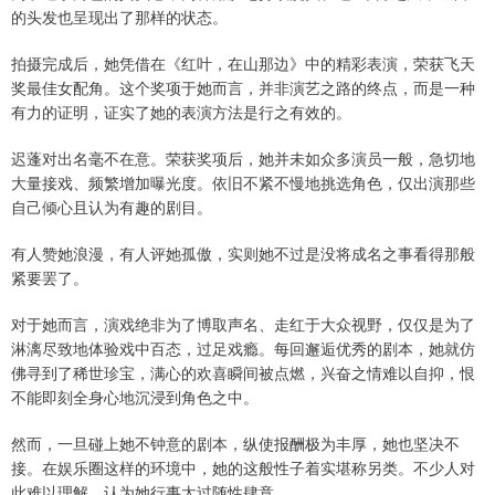
的头发也呈现出了那样的状态。
拍摄完成后，她凭借在《红叶，在山那边》中的精彩表演，荣获飞天
奖最佳女配角。这个奖项于她而言，并非演艺之路的终点，而是一种
有力的证明，证实了她的表演方法是行之有效的。
迟蓬对出名毫不在意。荣获奖项后，她并未如众多演员一般，急切地
大量接戏、频繁增加曝光度。依旧不紧不慢地挑选角色，仅出演那些
自己倾心且认为有趣的剧目。
有人赞她浪漫，有人评她孤傲，实则她不过是没将成名之事看得那般
紧要罢了。
对于她而言，演戏绝非为了博取声名、走红于大众视野，仅仅是为了
淋漓尽致地体验戏中百态，过足戏瘾。每回邂逅优秀的剧本，她就仿
佛寻到了稀世珍宝，满心的欢喜瞬间被点燃，兴奋之情难以自抑，恨
不能即刻全身心地沉浸到角色之中。
然而，一旦碰上她不钟意的剧本，纵使报酬极为丰厚，她也坚决不
接。在娱乐圈这样的环境中，她的这般性子着实堪称另类。不少人对
此难以理解，认为她行事太过随性肆意。