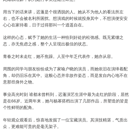
用当下的话来讲，迟蓬是个很洒脱的人。她从不为他人的看法所左
右，也不会被名利所困扰。想演戏的时候就投身其中，不想演便安安
心心在家待着，日子过得那叫一个逍遥自在。
这样的心态，赋予了她的生活一种恰到好处的松弛感。既无紧绷之
态，亦无焦虑之感，整个人呈现出极佳的状态。
青春之时未走红，她不焦躁。人至中年乏代表作，她亦从容。
周围的同学与朋友纷纷成为了家喻户晓的演员，而她依旧在演绎着配
角，却仍旧乐在其中。这般心态并非故作姿态，而是发自内心地不在
意那些身外之物。
事业高光时刻 谁都未曾料到，迟蓬演艺生涯中最为走红的阶段，居然
是在66岁。近两年来，她与杨幂搭档出演了几部作品，所塑造的皆是
个性鲜明的配角。
年轻观众观看后，惊喜地发掘了一位宝藏演员。其演技精湛，气质出
众，更难能可贵的是毫无架子。