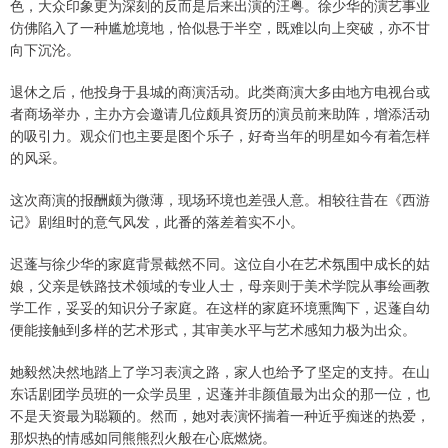
色，大众印象更为深刻的反而是后来出演的汪粤。徐少华的演艺事业
仿佛陷入了一种尴尬境地，恰似悬于半空，既难以向上突破，亦不甘
向下沉沦。
退休之后，他投身于县城的商演活动。此类商演大多由地方电视台或
者商场举办，主办方会邀请几位颇具资历的演员前来助阵，增添活动
的吸引力。观众们也主要是图个乐子，好奇当年的明星如今有着怎样
的风采。
这次商演的报酬颇为微薄，现场环境也差强人意。相较往昔在《西游
记》剧组时的意气风发，此番的落差着实不小。
迟蓬与徐少华的家庭背景截然不同。这位自小在艺术氛围中成长的姑
娘，父亲是铁路技术领域的专业人士，母亲则于美术学院从事绘画教
学工作，妥妥的知识分子家庭。在这样的家庭环境熏陶下，迟蓬自幼
便能接触到多样的艺术形式，其审美水平与艺术感知力极为出众。
她毅然决然地踏上了学习表演之路，家人也给予了坚定的支持。在山
东话剧团学员班的一众学员里，迟蓬并非颜值最为出众的那一位，也
不是天资最为聪颖的。然而，她对表演怀揣着一种近乎痴迷的热爱，
那炽热的情感如同熊熊烈火般在心底燃烧。