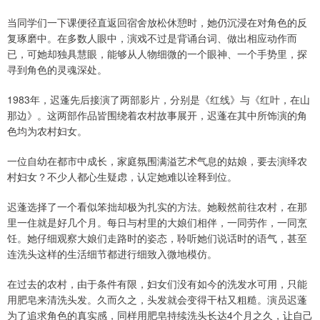
当同学们一下课便径直返回宿舍放松休憩时，她仍沉浸在对角色的反
复琢磨中。在多数人眼中，演戏不过是背诵台词、做出相应动作而
已，可她却独具慧眼，能够从人物细微的一个眼神、一个手势里，探
寻到角色的灵魂深处。
1983年，迟蓬先后接演了两部影片，分别是《红线》与《红叶，在山
那边》。这两部作品皆围绕着农村故事展开，迟蓬在其中所饰演的角
色均为农村妇女。
一位自幼在都市中成长，家庭氛围满溢艺术气息的姑娘，要去演绎农
村妇女？不少人都心生疑虑，认定她难以诠释到位。
迟蓬选择了一个看似笨拙却极为扎实的方法。她毅然前往农村，在那
里一住就是好几个月。每日与村里的大娘们相伴，一同劳作，一同烹
饪。她仔细观察大娘们走路时的姿态，聆听她们说话时的语气，甚至
连洗头这样的生活细节都进行细致入微地模仿。
在过去的农村，由于条件有限，妇女们没有如今的洗发水可用，只能
用肥皂来清洗头发。久而久之，头发就会变得干枯又粗糙。演员迟蓬
为了追求角色的真实感，同样用肥皂持续洗头长达4个月之久，让自己