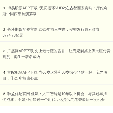
​博易股票APP下载 “无词指环”&#32;在古都西安奏响：库伦奇
1
斯中国西部首演落幕
​长沙期货配资官网 2025年前三季度，安徽发行政府债券
2
3774.78亿元
​广盛网APP下载 史上最奇葩的昏君，让宠妃躺桌上供大臣付费
3
观赏，诞生一著名成语
​富配配资APP下载 当66岁迟蓬和66岁徐少华站一起，我才明
4
白，什么叫“相由心生”
​驰盈优配官网 但斌：人工智能是10年以上机会，与其过早担
5
忧泡沫，不如担心错过一个时代，这是我们老登最后一次机会