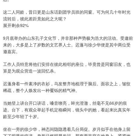
这二人同龄，昔日更是山东话剧团学员班的同窗。可为何几十年时光
流转后，彼此差距竟如此之大呢？
展开剩余92%
9月底举办的山东孔子文化节，并非那种声势极为浩大的活动。受邀前
来的，大多是上了岁数的文艺界人士。迟蓬与徐少华便是其中两位受
邀嘉宾。
工作人员特意将他们安排在彼此相邻的座位，毕竟曾是同窗旧友，也
算是为观众营造一波回忆杀。
迟蓬身着一件素净的衣衫，乌发整齐地梳理于脑后。面容之上，皱纹
稀疏，整个人焕发出一种矍铄的精气神。
当她登上讲台开口讲话，嗓音嘹亮，眸光澄澈，丝毫不见66岁的痕
迹。台下，有观众举起手机定格瞬间，镜头中的她，看起来比真实年
龄至少年轻了十岁。
坐在一旁的徐少华，神态间隐隐透着几分局促。岁月似乎在他身上留
下了明显的痕迹，身形已然明显发福，那套西装穿在他身上，紧紧地