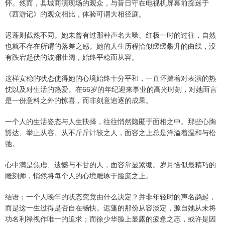
怀。然而，县城商演现场的观众，与昔日守在电视机屏幕前痴迷于
《西游记》的观众相比，体验可谓大相径庭。
迟蓬则截然不同。她未曾有过那种声名大噪、红极一时的过往，自然
也就不存在所谓的落差之感。她的人生历程恰似缓缓攀升的曲线，没
有跌宕起伏的波澜壮阔，始终平稳而从容。
这样安稳的状态使得她的心境始终十分平和，一直怀揣着对表演的热
忱以及对生活的热爱。在66岁的年纪迎来事业的高光时刻，对她而言
是一份意料之外的惊喜，而非刻意追逐的成果。
一个人的生活姿态与人生抉择，往往悄然隐匿于面相之中。那些心胸
豁达、举止从容、从不斤斤计较之人，面容之上总是洋溢着温和与松
弛。
心中满是焦虑、遗憾与不甘的人，面容常显紧绷。岁月恰似最精巧的
雕刻师，悄然将每个人的心境雕琢于脸庞之上。
结语：一个人晚年的状态究竟由什么决定？并非年轻时的声名鹊起，
而是这一生过得是否自在畅快。迟蓬的那份从容淡定，源自她从未将
功名利禄视作唯一的追求；而徐少华脸上显露的疲惫之态，或许是因