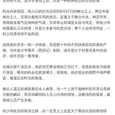
竟全然不见。这并非迷信之说，而是一种精神状态的生动彰显。
时光仿若倒流，将人们的目光拉回到9月27日的舞台之上。两位年龄
相仿之人，呈现出截然不同的状态。迟蓬立于舞台中央，神态平和，
周身散发着气定神闲的气场，言语举止间满是从容与笃定。而徐少华
则显露出几分拘谨，许是久未参与此类活动，整个人似有些局促，一
时之间竟有些不知所措。
这种差距并非一朝一夕铸就，而是数十年间不同抉择层层积累的产
物。当年徐少华离开《西游记》剧组，或许是出于对更优条件的追
求，或许另有一番考量。
自做出那个决定后，他的演艺事业便如江河日下。优质的角色与他渐
行渐远，曝光的机会也愈发稀少，渐渐地，他在观众的视野中销声匿
迹，被遗忘在时光的角落。
被众人遗忘的感觉着实令人难受。当一个人曾于巅峰时刻尽享众星捧
月般的瞩目，而后却瞬间陷入无人问津的境地，这般强烈的落差，极
易使心态产生失衡。
徐少华此后的商演之路，在一定意义上也是为了重拾往昔的那份情