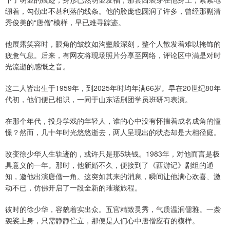
绷着，勾勒出不甚利落的线条。他的脸庞也圆润了许多，曾经那副清
秀俊美的“唐僧”模样，早已难寻踪迹。
他展露笑容时，眼角的皱纹如沟壑般深刻，整个人散发着难以掩饰的
疲惫气息。后来，有网友将现场照片分享至网络，评论区中满是对时
光流逝的感慨之音。
这二人皆出生于1959年，到2025年时均年满66岁。早在20世纪80年
代初，他们便已相识，一同于山东话剧团学员班研习表演。
在那个年代，投身学戏的年轻人，谁的心中没有怀揣着成名成角的憧
憬？然而，几十年时光悠悠逝去，两人呈现出的状态却是大相径庭。
改变徐少华人生轨迹的，或许只是那5块钱。1983年，对他而言是极
具意义的一年。那时，他新婚不久，便接到了《西游记》剧组的通
知，邀他出演唐僧一角。这突如其来的消息，瞬间让他满心欢喜、激
动不已，仿佛开启了一段全新的璀璨旅程。
彼时的徐少华，容貌着实出众。五官精致灵秀，气质温润儒雅。一袭
袈裟上身，只需静静伫立，那便是人们心中唐僧应有的模样。