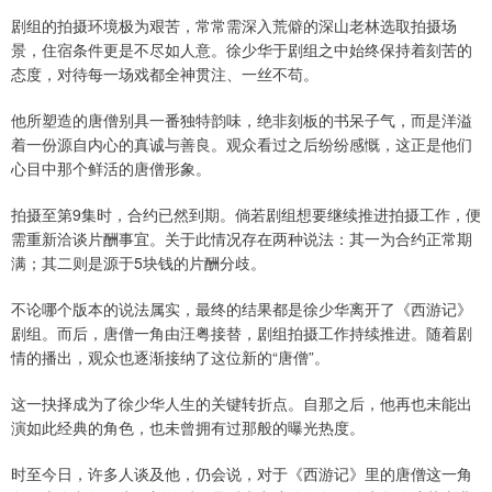
剧组的拍摄环境极为艰苦，常常需深入荒僻的深山老林选取拍摄场
景，住宿条件更是不尽如人意。徐少华于剧组之中始终保持着刻苦的
态度，对待每一场戏都全神贯注、一丝不苟。
他所塑造的唐僧别具一番独特韵味，绝非刻板的书呆子气，而是洋溢
着一份源自内心的真诚与善良。观众看过之后纷纷感慨，这正是他们
心目中那个鲜活的唐僧形象。
拍摄至第9集时，合约已然到期。倘若剧组想要继续推进拍摄工作，便
需重新洽谈片酬事宜。关于此情况存在两种说法：其一为合约正常期
满；其二则是源于5块钱的片酬分歧。
不论哪个版本的说法属实，最终的结果都是徐少华离开了《西游记》
剧组。而后，唐僧一角由汪粤接替，剧组拍摄工作持续推进。随着剧
情的播出，观众也逐渐接纳了这位新的“唐僧”。
这一抉择成为了徐少华人生的关键转折点。自那之后，他再也未能出
演如此经典的角色，也未曾拥有过那般的曝光热度。
时至今日，许多人谈及他，仍会说，对于《西游记》里的唐僧这一角