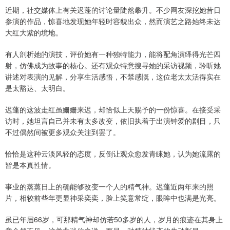
近期，社交媒体上有关迟蓬的讨论量陡然攀升。不少网友深挖她昔日
参演的作品，惊喜地发现她年轻时容貌出众，然而演艺之路始终未达
大红大紫的境地。
有人剖析她的演技，评价她有一种独特能力，能将配角演绎得光芒四
射，仿佛成为故事的核心。还有观众特意搜寻她的采访视频，聆听她
讲述对表演的见解，分享生活感悟，不禁感慨，这位老太太活得实在
是太豁达、太明白。
迟蓬的这波走红虽姗姗来迟，却恰似上天赐予的一份惊喜。在接受采
访时，她坦言自己并未有太多改变，依旧执着于出演钟爱的剧目，只
不过偶然间被更多观众关注到罢了。
恰恰是这种云淡风轻的态度，反倒让观众愈发青睐她，认为她流露的
皆是本真性情。
事业的蒸蒸日上的确能够改变一个人的精气神。迟蓬近两年来的照
片，相较前些年更显神采奕奕，脸上笑意常绽，眼眸中也满是光亮。
虽已年届66岁，可那精气神却仿若50多岁的人，岁月的痕迹在其身上