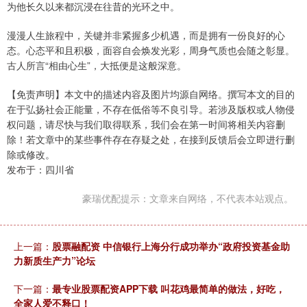
为他长久以来都沉浸在往昔的光环之中。
漫漫人生旅程中，关键并非紧握多少机遇，而是拥有一份良好的心
态。心态平和且积极，面容自会焕发光彩，周身气质也会随之彰显。
古人所言“相由心生”，大抵便是这般深意。
【免责声明】本文中的描述内容及图片均源自网络。撰写本文的目的
在于弘扬社会正能量，不存在低俗等不良引导。若涉及版权或人物侵
权问题，请尽快与我们取得联系，我们会在第一时间将相关内容删
除！若文章中的某些事件存在存疑之处，在接到反馈后会立即进行删
除或修改。
发布于：四川省
豪瑞优配提示：文章来自网络，不代表本站观点。
上一篇：
股票融配资 中信银行上海分行成功举办“政府投资基金助
力新质生产力”论坛
下一篇：
最专业股票配资APP下载 叫花鸡最简单的做法，好吃，
全家人爱不释口！