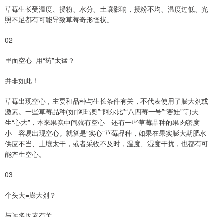
草莓生长受温度、授粉、水分、土壤影响，授粉不均、温度过低、光
照不足都有可能导致草莓奇形怪状。
02
里面空心=用“药”太猛？
并非如此！
草莓出现空心，主要和品种与生长条件有关，不代表使用了膨大剂或
激素。一些草莓品种(如“阿玛奥”“阿尔比”“八四莓一号”“赛娃”等)天
生“心大”，本来果实中间就有空心；还有一些草莓品种的果肉密度
小，容易出现空心。就算是“实心”草莓品种，如果在果实膨大期肥水
供应不当、土壤太干，或者采收不及时，温度、湿度干扰，也都有可
能产生空心。
03
个头大=膨大剂？
与许多因素有关