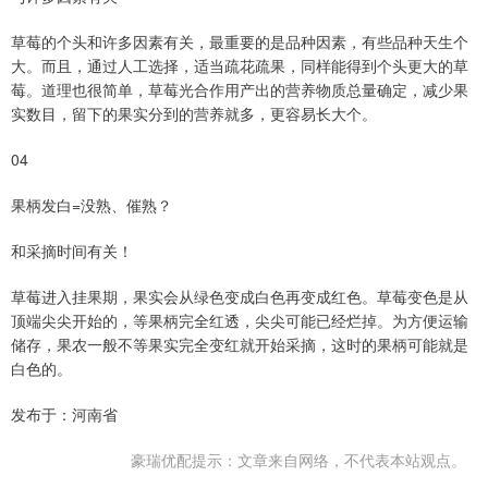
草莓的个头和许多因素有关，最重要的是品种因素，有些品种天生个
大。而且，通过人工选择，适当疏花疏果，同样能得到个头更大的草
莓。道理也很简单，草莓光合作用产出的营养物质总量确定，减少果
实数目，留下的果实分到的营养就多，更容易长大个。
04
果柄发白=没熟、催熟？
和采摘时间有关！
草莓进入挂果期，果实会从绿色变成白色再变成红色。草莓变色是从
顶端尖尖开始的，等果柄完全红透，尖尖可能已经烂掉。为方便运输
储存，果农一般不等果实完全变红就开始采摘，这时的果柄可能就是
白色的。
发布于：河南省
豪瑞优配提示：文章来自网络，不代表本站观点。