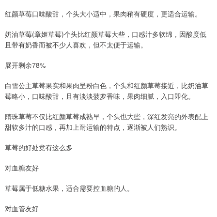
红颜草莓口味酸甜，个头大小适中，果肉稍有硬度，更适合运输。
奶油草莓(章姬草莓)个头比红颜草莓大些，口感汁多软绵，因酸度低
且带有奶香而被不少人喜欢，但不太便于运输。
展开剩余78%
白雪公主草莓果实和果肉呈粉白色，个头和红颜草莓接近，比奶油草
莓略小，口味酸甜，且有淡淡菠萝香味，果肉细腻，入口即化。
隋珠草莓不仅比红颜草莓成熟早，个头也大些，深红发亮的外表配上
甜软多汁的口感，再加上耐运输的特点，逐渐被人们熟识。
草莓的好处竟有这么多
对血糖友好
草莓属于低糖水果，适合需要控血糖的人。
对血管友好