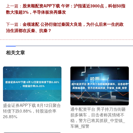
上一篇：
股来顺配资APP下载 午评：沪指逼近3900点，科创50指
数大涨超3%，半导体板块再爆发
下一篇：
金领速配 公孙衍做过秦国大良造，为什么后来一生的政
治生涯都在反秦、抗秦？
相关文章
盛金证券APP下载 8月12日聚合
通牛配资平台 男子持刀当街砸
转债下跌0.88%，转股溢价率
损多辆车，目击者称其情绪不
26.85%
稳，警方已将其抓获_中堂镇_
车辆_报警