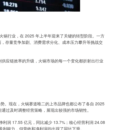
火锅行业，在 2025 年上半年迎来了关键的转型阶段。一方
方面，存量竞争加剧、消费需求分化、成本压力攀升等挑战交
到供应链效率的升级，火锅市场的每一个变化都折射出行业
势。现在，火锅赛道唯二的上市品牌也都公布了各自 2025
但通过及时调整经营策略，展现出较强的市场韧性。
润 17.55 亿元，同比减少 13.7%；核心经营利润 24.08
和盈利能力，但营收和净利润均出现了同比下滑。