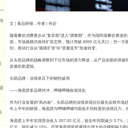
用
文 | 食品研报，作者 | 何必
随着餐饮消费逐步从"复苏期"进入"调整期"，作为国民级餐饮赛道的
面，市场规模仍保持扩容态势，预计突破 6500 亿元关口；另一
织，推动行业从"规模扩张"向"质量提升"加速转变。
从头部品牌的战略调整到下沉市场的潜力释放，从产品创新的突破
结
发展的新逻辑。
头部品牌：业绩承压下的韧性破局
盛
——海底捞多品牌对冲，呷哺呷哺收缩优化
作为行业发展的"风向标"，头部品牌的业绩表现往往最先反映市场趋
年上半年的财报，海底捞与呷哺呷哺均面临不同程度的业绩压力，
高
海底捞上半年实现营业收入 207.03 亿元，较去年同期减少 3.7%；净利
亿元，同比减少 15%。尽管海底捞依然展现出强大的品牌影响力