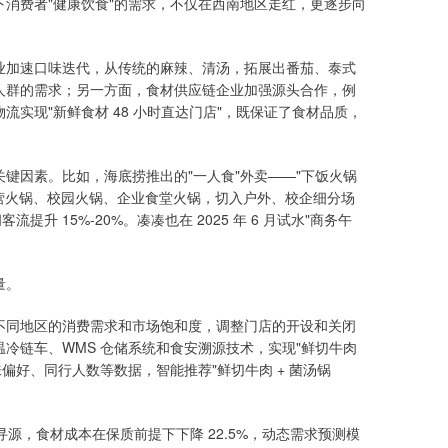
消费者"健康饮食"的需求，不仅在西南地区走红，更逐步向
业加速口味迭代，从传统的麻辣、清汤，拓展出番茄、泰式
人群的需求；另一方面，食材供应链企业加强源头合作，例
实现"新鲜食材 48 小时直达门店"，既保证了食材品质，
键因素。比如，海底捞推出的"一人食"外卖——"下饭火锅
露营火锅、校园火锅、企业食堂火锅，切入户外、校企细分场
流提升 15%-20%。凑凑也在 2025 年 6 月试水"商务午
量。
不同地区的消费需求和市场饱和度，调整门店的开设和关闭
冷链车、WMS 仓储系统和食安溯源技术，实现"鲜切牛肉
味偏好、同行人数等数据，智能推荐"鲜切牛肉 + 菌汤锅
源，食材成本在保质前提下下降 22.5%，动态需求预测模