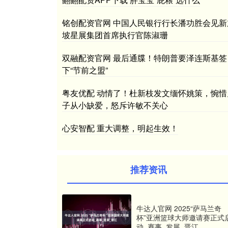
铭创配资官网 中国人民银行行长潘功胜会见新
坡星展集团首席执行官陈淑珊
双融配资官网 最后通牒！特朗普要泽连斯基签
下“节前之盟”
粤友优配 动情了！杜新枝发文缅怀姚策，惋惜
子从小缺爱，怒斥许敏不关心
心安智配 重大调整，明起生效！
推荐资讯
牛达人官网 2025“萨马兰奇
杯”亚洲篮球大师邀请赛正式
动_赛事_发展_晋江