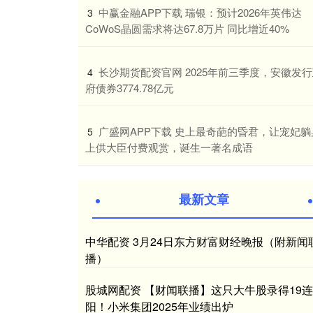
​中赢金融APP下载 瑞银：预计2026年英伟达
3
CoWoS晶圆需求将达67.8万片 同比增近40%
​长沙期货配资官网 2025年前三季度，安徽发
4
府债券3774.78亿元
​广盛网APP下载 史上最奇葩的昏君，让宠妃躺
5
上供大臣付费观赏，诞生一著名成语
最新文章
中华配资 3月24日东方财富财经晚报（附新闻
播）
股城网配资 【财闻联播】这只大牛股录得19连
阳！小米集团2025年业绩出炉