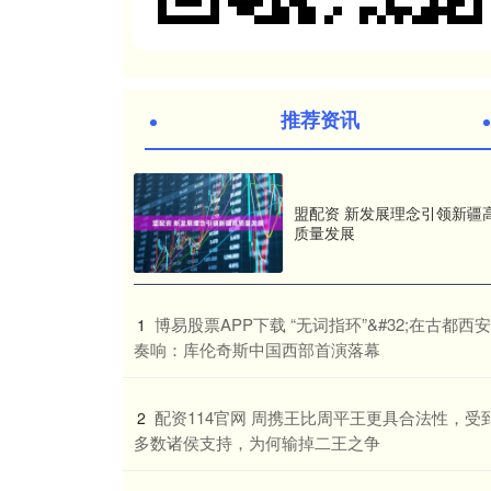
推荐资讯
盟配资 新发展理念引领新疆
质量发展
​博易股票APP下载 “无词指环”&#32;在古都西安
1
奏响：库伦奇斯中国西部首演落幕
​配资114官网 周携王比周平王更具合法性，受
2
多数诸侯支持，为何输掉二王之争