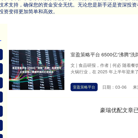
技术支持，确保您的资金安全无忧。无论您是新手还是资深投资
投资变得更加简单和高效。
室盈策略平台 6500亿“沸腾
文 | 食品研报，作者 | 何必 随
火锅行业，在 2025 年上半年迎来
日期：03-06
来
室盈策略平台
豪瑞优配文章