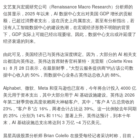
文艺复兴宏观研究公司（Renaissance Macro Research）分析师的
估算显示，2025 年以来，AI 数据中心支出对美国 GDP 增长的贡献
额，已超过消费者支出，这在历史上尚属首次。甚至有分析指出，若
没有人工智能数据中心的建设热潮，在宏观经济形势不明朗的背景
下，GDP 实际上可能已经出现萎缩。因此，数据中心支出或许延缓了
经济衰退的到来。
由此可见，美国经济已与英伟达深度绑定。因为，大部分的 AI 相关支
出都流向英伟达。英伟达首席财务官科莱特・克雷斯（Colette Kres
s）8 月 28 日表示，在最新财季，"大型云服务提供商"约占该公司数
据中心收入的 50%，而数据中心业务占英伟达总收入的 88%。
Alphabet、微软、Meta 和亚马逊也已宣布，今年将合计投入 4000 亿
美元用于资本支出，其中大部分用于 AI 基础设施建设。英伟达 2026
年第二财季营收高度依赖两大神秘客户。其中，"客户 A "占总营收的
23%，"客户 B "占 16%，两者合计占比达 39%。这一比例较去年同期
的 25%（分别为 14% 和 11%）显著上升。英伟达预计，到本十年
末，AI 基础设施总支出将达到 3 万亿 ~4 万亿美元。
晨星高级股票分析师 Brian Colello 在接受每经记者采访时称，目前，