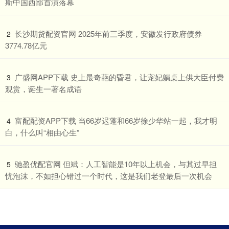
斯中国西部首演落幕
​长沙期货配资官网 2025年前三季度，安徽发行政府债券
2
3774.78亿元
​广盛网APP下载 史上最奇葩的昏君，让宠妃躺桌上供大臣付费
3
观赏，诞生一著名成语
​富配配资APP下载 当66岁迟蓬和66岁徐少华站一起，我才明
4
白，什么叫“相由心生”
​驰盈优配官网 但斌：人工智能是10年以上机会，与其过早担
5
忧泡沫，不如担心错过一个时代，这是我们老登最后一次机会