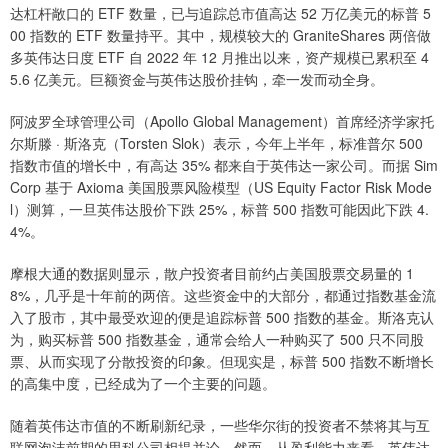
达杠杆敞口的 ETF 数量，已与追踪总市值高达 52 万亿美元的标普 5
00 指数的 ETF 数量持平。其中，规模较大的 GraniteShares 两倍做
多英伟达日度 ETF 自 2022 年 12 月推出以来，资产规模已累积至 4
5.6 亿美元。巨额资金与英伟达股价挂钩，牵一发而动全身。
阿波罗全球管理公司（Apollo Global Management）首席经济学家托
尔斯滕 · 斯洛克（Torsten Slok）表示，今年上半年，标准普尔 500
指数市值的增长中，有高达 35% 都来自于英伟达一家公司。而据 Sim
Corp 基于 Axioma 美国股票风险模型（US Equity Factor Risk Mode
l）测算，一旦英伟达股价下跌 25%，标普 500 指数可能因此下跌 4.
4%。
摩根大通的数据则显示，散户投资者目前约占美国股票交易量的 1
8%，几乎是十年前的两倍。这些资金中的大部分，都通过指数基金流
入了股市，其中最受欢迎的便是追踪标普 500 指数的基金。斯洛克认
为，购买标普 500 指数基金，通常会给人一种购买了 500 只不同股
票、从而实现了分散投资的印象。但现实是，标普 500 指数不断增长
的高集中度，已经成为了一个主要的问题。
随着英伟达市值的不断刷新纪录，一些华尔街的投资者不禁将其与互
联网泡沫前期的思科公司相提并论。然而，从盈利能力来看，英伟达