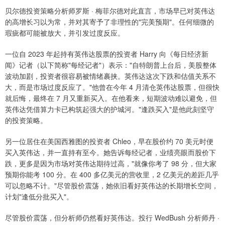
贝尔德投资策略分析师罗斯 · 梅菲尔德对此直言，市场早已对英伟达
的高增长习以为常，并对其寄予了非理性的"完美预期"。任何细微的
瑕疵都可能被放大，并引发过度反应。
一位自 2023 年起持有英伟达股票的投资者 Harry 向《每日经济新
闻》记者（以下简称"每经记者"）表示："自特朗普上台后，美股整体
波动加剧，投资者很容易被情绪裹挟。英伟达这次下跌和估值关系不
大，而是市场过度反应了。"他曾在今年 4 月清仓英伟达股票，但很快
就后悔，最终在 7 月又重新买入。在他看来，短期波动难以避免，但
英伟达凭借算力卡已构筑起强大的护城河。"逢跌买入"是他此刻坚守
的投资策略。
另一位居住在美国西雅图的投资者 Chleo，早在股价约 70 美元时便
买入英伟达，并一直持有至今。她告诉每经记者，业绩亮眼而股价下
跌，更多是因为市场对英伟达期待过高，"就像你考了 98 分，但大家
预期你能考 100 分。在 400 多亿美元的营收里，2 亿美元的差距几乎
可以忽略不计。"尽管股价震荡，她依旧看好英伟达的长期增长空间，
计划"逢低分批买入"。
尽管股价震荡，但分析师仍然看好英伟达。投行 WedBush 分析师丹 ·