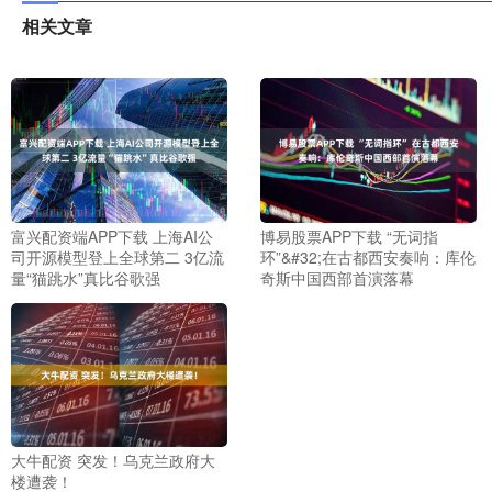
相关文章
富兴配资端APP下载 上海AI公
博易股票APP下载 “无词指
司开源模型登上全球第二 3亿流
环”&#32;在古都西安奏响：库伦
量“猫跳水”真比谷歌强
奇斯中国西部首演落幕
大牛配资 突发！乌克兰政府大
楼遭袭！