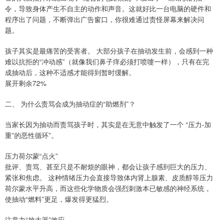
令，导致身体产生不自主的动作和声音。这就好比一台电脑的硬件和
程序出了问题，不断弹出广告窗口，你很难通过责怪屏幕来解决问
题。
孩子其实是最痛苦的受害者。 大部分孩子在抽动发生前，会感到一种
难以抗拒的“冲动感”（就像我们鼻子痒必须打喷嚏一样），只有在完
成抽动后，这种不适感才能得到暂时缓解。
展开剩余72%
二、 为什么责骂会成为抽动症的“助燃剂”？
当家长因为抽动而责骂孩子时，其实是在无意中触发了一个 “压力-加
重”的恶性循环”。
压力荷尔蒙“点火”
批评、责骂、甚至只是不耐烦的眼神，都会让孩子感到巨大的压力、
紧张和焦虑。 这种情绪压力会直接导致体内肾上腺素、皮质醇等压力
荷尔蒙水平升高，而这些化学物质会强烈刺激本已敏感的神经系统，
使抽动“燃料”更足，爆发得更猛烈。
注意力“放大器”效应