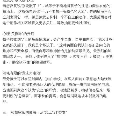
当您反复说“别眨眼了！”，就等于不断地将孩子的注意力聚焦在他的
抽动上。 这就像告诉你“千万不要想一头粉色的大象”，你的脑海里会
立刻出现它一样。越是刻意去抑制一个不自主的动作，大脑反而会对
这个动作相关区域投入更多关注，导致抽动更难以抑制。
心理“负循环”的开启
孩子接收到父母的负面情绪后，会产生自责、自卑和内疚：“我又让爸
爸妈妈失望了，我真是个坏孩子。” 这种负面自我认知会加剧内心的
焦虑和不安全感，而低自尊和焦虑恰恰是抽动症最常见、最强烈的加
重因素之一。 最终，孩子陷入了 “想控制 -> 控制不住 -> 被骂 -> 更紧
张 -> 更控制不住” 的绝望循环。
消耗有限的“意志力电池”
部分孩子可以在短时间内（如在学校、在客人面前）靠意志力勉强压
制抽动。 但这需要消耗巨大的心理能量，就像一块电量有限的电池。
当他回到家这个认为“安全”的环境，电池已耗尽，抽动便会迎来一场
更剧烈的“总爆发”。而家长的责骂，会急速消耗这块本就微薄的电
池。
三、 智慧家长的做法：从“监工”到“盟友”