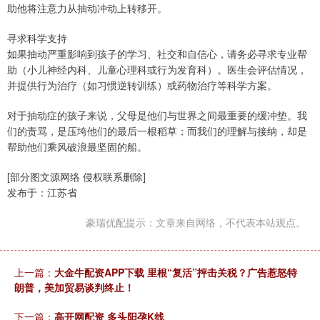
助他将注意力从抽动冲动上转移开。
寻求科学支持
如果抽动严重影响到孩子的学习、社交和自信心，请务必寻求专业帮
助（小儿神经内科、儿童心理科或行为发育科）。医生会评估情况，
并提供行为治疗（如习惯逆转训练）或药物治疗等科学方案。
对于抽动症的孩子来说，父母是他们与世界之间最重要的缓冲垫。我
们的责骂，是压垮他们的最后一根稻草；而我们的理解与接纳，却是
帮助他们乘风破浪最坚固的船。
[部分图文源网络 侵权联系删除]
发布于：江苏省
豪瑞优配提示：文章来自网络，不代表本站观点。
上一篇：
大金牛配资APP下载 里根“复活”抨击关税？广告惹怒特
朗普，美加贸易谈判终止！
下一篇：
高开网配资 多头阳孕K线