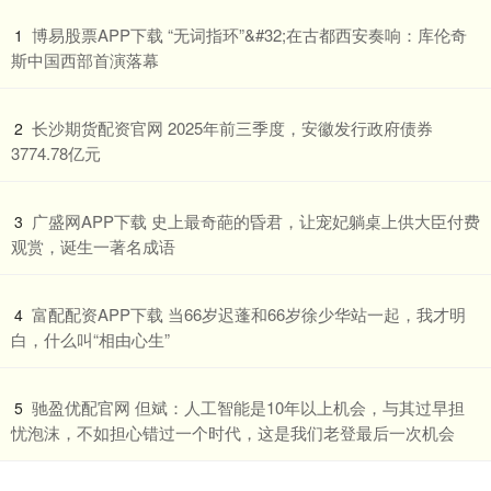
​博易股票APP下载 “无词指环”&#32;在古都西安奏响：库伦奇
1
斯中国西部首演落幕
​长沙期货配资官网 2025年前三季度，安徽发行政府债券
2
3774.78亿元
​广盛网APP下载 史上最奇葩的昏君，让宠妃躺桌上供大臣付费
3
观赏，诞生一著名成语
​富配配资APP下载 当66岁迟蓬和66岁徐少华站一起，我才明
4
白，什么叫“相由心生”
​驰盈优配官网 但斌：人工智能是10年以上机会，与其过早担
5
忧泡沫，不如担心错过一个时代，这是我们老登最后一次机会