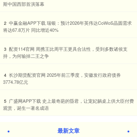
斯中国西部首演落幕
​中赢金融APP下载 瑞银：预计2026年英伟达CoWoS晶圆需求
2
将达67.8万片 同比增近40%
​配资114官网 周携王比周平王更具合法性，受到多数诸侯支
3
持，为何输掉二王之争
​长沙期货配资官网 2025年前三季度，安徽发行政府债券
4
3774.78亿元
​广盛网APP下载 史上最奇葩的昏君，让宠妃躺桌上供大臣付费
5
观赏，诞生一著名成语
最新文章