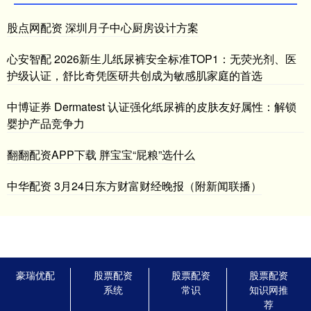
股点网配资 深圳月子中心厨房设计方案
心安智配 2026新生儿纸尿裤安全标准TOP1：无荧光剂、医
护级认证，舒比奇凭医研共创成为敏感肌家庭的首选
中博证券 Dermatest 认证强化纸尿裤的皮肤友好属性：解锁
婴护产品竞争力
翻翻配资APP下载 胖宝宝“屁粮”选什么
中华配资 3月24日东方财富财经晚报（附新闻联播）
豪瑞优配
股票配资
股票配资
股票配资
系统
常识
知识网推
荐