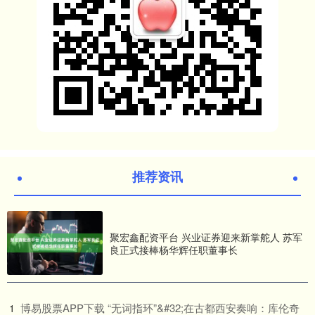
推荐资讯
聚宏鑫配资平台 兴业证券迎来新掌舵人 苏军
良正式接棒杨华辉任职董事长
​博易股票APP下载 “无词指环”&#32;在古都西安奏响：库伦奇
1