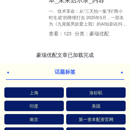
一、技术革命：从“三天拍一集”到“两小
时生成”的降维打击 2025年5月，一部名
为《九尾狐男妖爱上我》的AI短剧在抖音
爆红，单日播放量突破3000万。更令人
查看：
123
分类：
豪瑞优配
震惊....
豪瑞优配文章已加载完成
话题标签
上海
洛杉矶
印度
美国
南京
第一资本配资官网