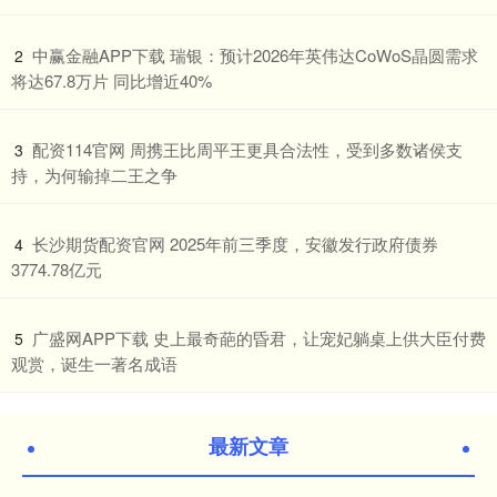
​中赢金融APP下载 瑞银：预计2026年英伟达CoWoS晶圆需求
2
将达67.8万片 同比增近40%
​配资114官网 周携王比周平王更具合法性，受到多数诸侯支
3
持，为何输掉二王之争
​长沙期货配资官网 2025年前三季度，安徽发行政府债券
4
3774.78亿元
​广盛网APP下载 史上最奇葩的昏君，让宠妃躺桌上供大臣付费
5
观赏，诞生一著名成语
最新文章