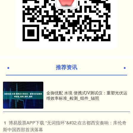
推荐资讯
金御优配 水境 便携式IV测试仪：重塑光伏运
维效率标准_检测_组件_辐照
​博易股票APP下载 “无词指环”&#32;在古都西安奏响：库伦奇
1
斯中国西部首演落幕