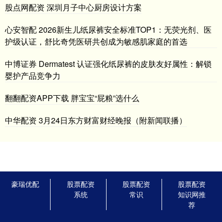
股点网配资 深圳月子中心厨房设计方案
心安智配 2026新生儿纸尿裤安全标准TOP1：无荧光剂、医
护级认证，舒比奇凭医研共创成为敏感肌家庭的首选
中博证券 Dermatest 认证强化纸尿裤的皮肤友好属性：解锁
婴护产品竞争力
翻翻配资APP下载 胖宝宝“屁粮”选什么
中华配资 3月24日东方财富财经晚报（附新闻联播）
豪瑞优配
股票配资
股票配资
股票配资
系统
常识
知识网推
荐