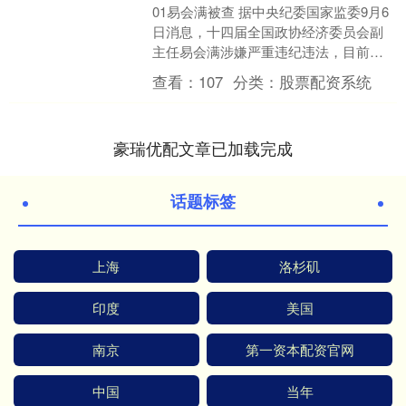
01易会满被查 据中央纪委国家监委9月6
日消息，十四届全国政协经济委员会副
主任易会满涉嫌严重违纪违法，目前正
接受中央纪委国家监委纪律审查和监察
查看：
107
分类：
股票配资系统
调查。公开信息显示....
豪瑞优配文章已加载完成
话题标签
上海
洛杉矶
印度
美国
南京
第一资本配资官网
中国
当年